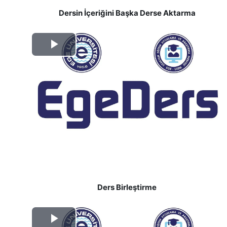
Dersin İçeriğini Başka Derse Aktarma
Videoyu
Oynat
Ders Birleştirme