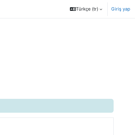
Türkçe ‎(tr)‎
Giriş yap