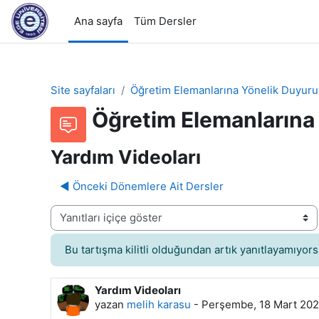
Ana içeriğe git
Ana sayfa
Tüm Dersler
Site sayfaları
Öğretim Elemanlarına Yönelik Duyuru
Öğretim Elemanlarına
Yardım Videoları
◀︎ Önceki Dönemlere Ait Dersler
Görünüm modu
Bu tartışma kilitli olduğundan artık yanıtlayamıyor
Yardım Videoları
Yanıt sayısı: 0
yazan
melih karasu
-
Perşembe, 18 Mart 202